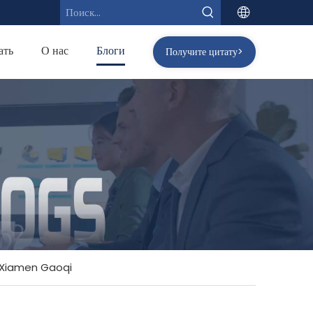
ать
О нас
Блоги
Получите цитату>
т Xiamen Gaoqi