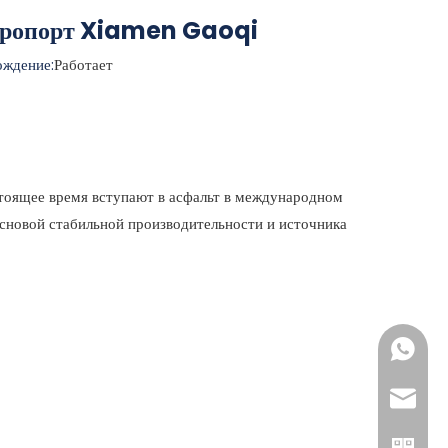
аэропорт Xiamen Gaoqi
ждение:
Работает
тоящее время вступают в асфальт в международном
сновой стабильной производительности и источника
+86 18
gtl@cn