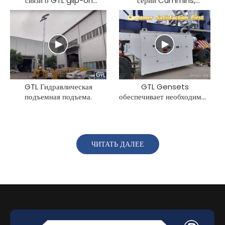
связи о GTL glip-on
серии Cummins,
Reefer Generator от
оснащенный типом типа
клиентов по всему миру
ЕС.
GTL Гидравлическая
GTL Gensets
подъемная подъема.
обеспечивает необходимый
источник питания для
кранов
ЧИТАТЬ ДАЛЕЕ