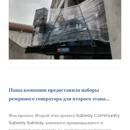
Наша компания предоставила наборы
резервного генератора для второго этапа
проекта Subway Subway Subway Subway
Maluan Bay, ключевого провинциального и
Фон проекта: Второй этап проекта Subway Community
Subway Subway, ключевого провинциального и
муниципального проекта.
муниципального проекта по доступному жилищному