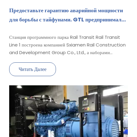
Предоставьте гарантию аварийной мощности
для борьбы с тайфунами. GTL предпринимал
меры для защиты власти тысяч домов.
Станция программного парка Rail Transit Rail Transit
Line 1 построена компанией Sxiamen Rail Construction
and Development Group Co., Ltd., а наборами
вспомогательных генераторов предоставляются нашей
компанией. Модель Genset-YCW-1500T5, управляемая
Читать Далее
Yuchai YC12VTD2000-D30 Hightretage Common Rail
National III двигатель. с