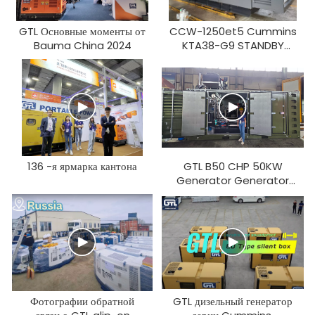
GTL Основные моменты от
CCW-1250et5 Cummins
Bauma China 2024
KTA38-G9 STANDBY
1000KW Дизельный
генератор
136 -я ярмарка кантона
GTL B50 CHP 50KW
Generator Generator
Set, адаптированный для
европейского рынка
Фотографии обратной
GTL дизельный генератор