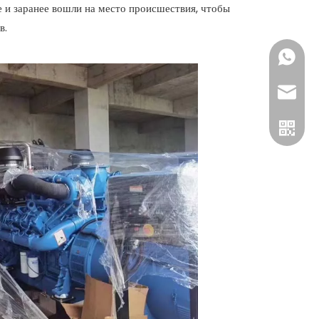
е и заранее вошли на место происшествия, чтобы
в.
+86 18
gtl@cn