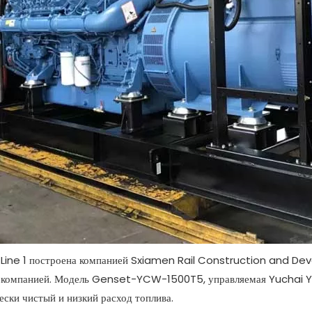
it Line 1 построена компанией Sxiamen Rail Construction and De
шей компанией. Модель Genset-YCW-1500T5, управляемая Yuch
чески чистый и низкий расход топлива.