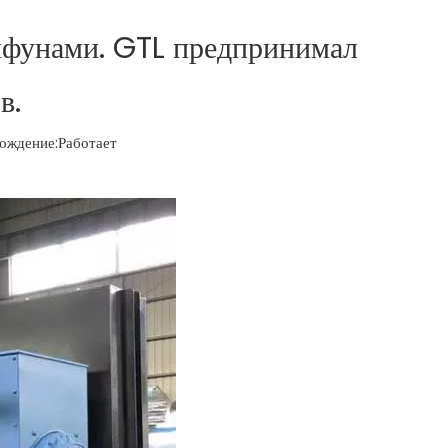
йфунами. GTL предпринимал
в.
ждение:
Работает