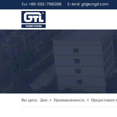
Тел: +86-592-7196398 E-Amil:
gtl@cngtl.com
Вы здесь:
Дом
»
Промышленность
»
Предоставьте 