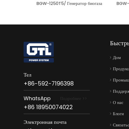
BGW-1250T5/ Генератор биогаза
Быстр
Дом
Продук
Тел
Промыш
+86-592-7196398
Поддерж
WhatsApp
Подробнее >>
О нас
+86 18950074022
Блоги
Электронная почта
Связать