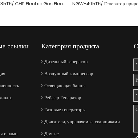
BGW-85T6/ CHP Electric Gas Electric Genset Biogas Generator
ые ссылки
Категория продукта
С
Дизельный генератор
ция
Воздушный компрессор
ленность
Освещающая башня
ивать
Рейфер Генератор
Газовые генераторы
Двигатели, управляемые сварщиками
ся с нами
Другие