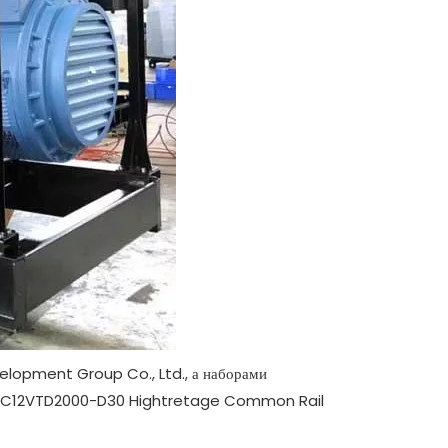
velopment Group Co., Ltd., а наборами
ai YC12VTD2000-D30 Hightretage Common Rail